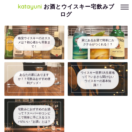
katayuni
お酒とウイスキー宅飲みブ
ログ
格安ウイスキーのオスス
家にあるお酒で簡単にカ
メは？初心者から常飲ま
クテルがつくれる！？
で！
ウイスキー世界5大生産地
あなたの家にあります
って？いまさら聞けない
か！？宅飲みおすすめ便
ウイスキーの基本知
利グッズ！
識！！
宅飲みにおすすめのお酒
って？スーパーやコンビ
ニで簡単に手に入るコス
パのいい『お酒』とは？