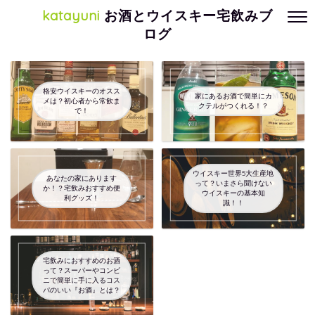
katayuni
お酒とウイスキー宅飲みブ
ログ
格安ウイスキーのオスス
家にあるお酒で簡単にカ
メは？初心者から常飲ま
クテルがつくれる！？
で！
ウイスキー世界5大生産地
あなたの家にあります
って？いまさら聞けない
か！？宅飲みおすすめ便
ウイスキーの基本知
利グッズ！
識！！
宅飲みにおすすめのお酒
って？スーパーやコンビ
ニで簡単に手に入るコス
パのいい『お酒』とは？