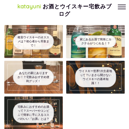
katayuni
お酒とウイスキー宅飲みブ
ログ
格安ウイスキーのオスス
家にあるお酒で簡単にカ
メは？初心者から常飲ま
クテルがつくれる！？
で！
ウイスキー世界5大生産地
あなたの家にあります
って？いまさら聞けない
か！？宅飲みおすすめ便
ウイスキーの基本知
利グッズ！
識！！
宅飲みにおすすめのお酒
って？スーパーやコンビ
ニで簡単に手に入るコス
パのいい『お酒』とは？