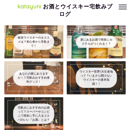
katayuni
お酒とウイスキー宅飲みブ
ログ
格安ウイスキーのオスス
家にあるお酒で簡単にカ
メは？初心者から常飲ま
クテルがつくれる！？
で！
ウイスキー世界5大生産地
あなたの家にあります
って？いまさら聞けない
か！？宅飲みおすすめ便
ウイスキーの基本知
利グッズ！
識！！
宅飲みにおすすめのお酒
って？スーパーやコンビ
ニで簡単に手に入るコス
パのいい『お酒』とは？