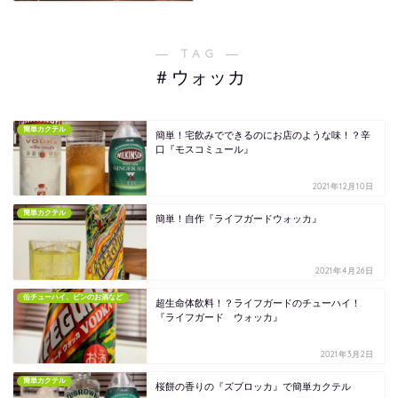
― TAG ―
＃ウォッカ
簡単カクテル
簡単！宅飲みでできるのにお店のような味！？辛
口『モスコミュール』
2021年12月10日
簡単カクテル
簡単！自作『ライフガードウォッカ』
2021年4月26日
缶チューハイ、ビンのお酒など
超生命体飲料！？ライフガードのチューハイ！
『ライフガード ウォッカ』
2021年3月2日
簡単カクテル
桜餅の香りの『ズブロッカ』で簡単カクテル