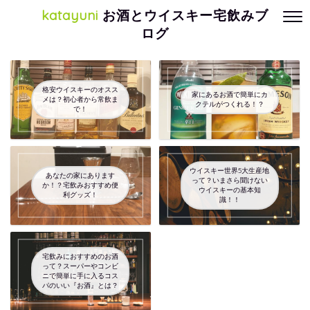
katayuni
お酒とウイスキー宅飲みブ
ログ
格安ウイスキーのオスス
家にあるお酒で簡単にカ
メは？初心者から常飲ま
クテルがつくれる！？
で！
ウイスキー世界5大生産地
あなたの家にあります
って？いまさら聞けない
か！？宅飲みおすすめ便
ウイスキーの基本知
利グッズ！
識！！
宅飲みにおすすめのお酒
って？スーパーやコンビ
ニで簡単に手に入るコス
パのいい『お酒』とは？