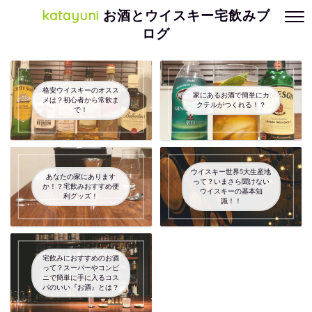
katayuni
お酒とウイスキー宅飲みブ
ログ
格安ウイスキーのオスス
家にあるお酒で簡単にカ
メは？初心者から常飲ま
クテルがつくれる！？
で！
ウイスキー世界5大生産地
あなたの家にあります
って？いまさら聞けない
か！？宅飲みおすすめ便
ウイスキーの基本知
利グッズ！
識！！
宅飲みにおすすめのお酒
って？スーパーやコンビ
ニで簡単に手に入るコス
パのいい『お酒』とは？