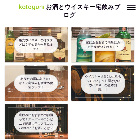
katayuni
お酒とウイスキー宅飲みブ
ログ
格安ウイスキーのオスス
家にあるお酒で簡単にカ
メは？初心者から常飲ま
クテルがつくれる！？
で！
ウイスキー世界5大生産地
あなたの家にあります
って？いまさら聞けない
か！？宅飲みおすすめ便
ウイスキーの基本知
利グッズ！
識！！
宅飲みにおすすめのお酒
って？スーパーやコンビ
ニで簡単に手に入るコス
パのいい『お酒』とは？