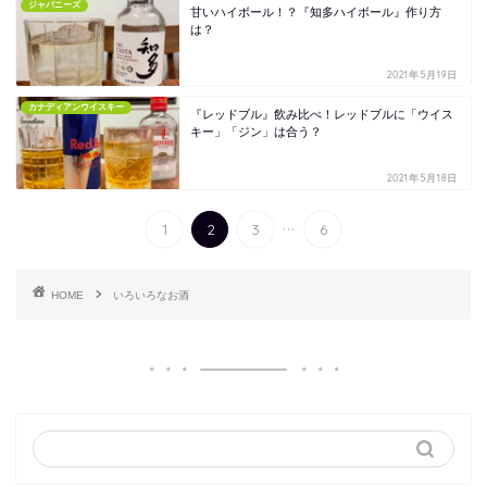
ジャパニーズ
甘いハイボール！？『知多ハイボール』作り方
は？
2021年5月19日
カナディアンウイスキー
『レッドブル』飲み比べ！レッドブルに「ウイス
キー」「ジン」は合う？
2021年5月18日
...
1
2
3
6
HOME
いろいろなお酒