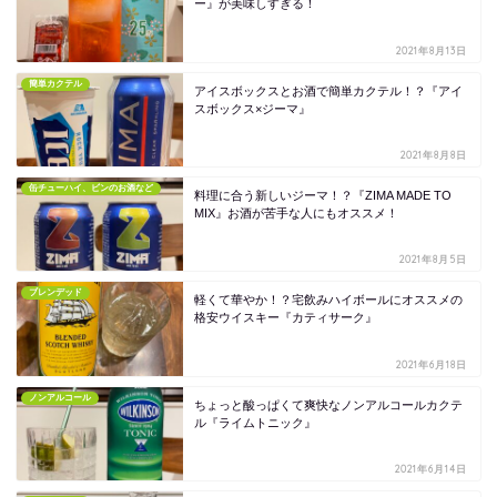
ー』が美味しすぎる！
2021年8月13日
簡単カクテル
アイスボックスとお酒で簡単カクテル！？『アイ
スボックス×ジーマ』
2021年8月8日
缶チューハイ、ビンのお酒など
料理に合う新しいジーマ！？『ZIMA MADE TO
MIX』お酒が苦手な人にもオススメ！
2021年8月5日
ブレンデッド
軽くて華やか！？宅飲みハイボールにオススメの
格安ウイスキー『カティサーク』
2021年6月18日
ノンアルコール
ちょっと酸っぱくて爽快なノンアルコールカクテ
ル『ライムトニック』
2021年6月14日