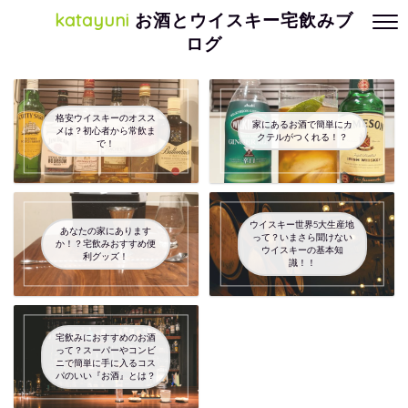
katayuni
お酒とウイスキー宅飲みブ
ログ
格安ウイスキーのオスス
家にあるお酒で簡単にカ
メは？初心者から常飲ま
クテルがつくれる！？
で！
ウイスキー世界5大生産地
あなたの家にあります
って？いまさら聞けない
か！？宅飲みおすすめ便
ウイスキーの基本知
利グッズ！
識！！
宅飲みにおすすめのお酒
って？スーパーやコンビ
ニで簡単に手に入るコス
パのいい『お酒』とは？