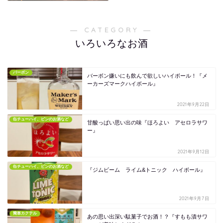
― CATEGORY ―
いろいろなお酒
バーボン
バーボン嫌いにも飲んで欲しいハイボール！『メ
ーカーズマークハイボール』
2021年9月22日
缶チューハイ、ビンのお酒など
甘酸っぱい思い出の味『ほろよい アセロラサワ
ー』
2021年9月12日
缶チューハイ、ビンのお酒など
『ジムビーム ライム&トニック ハイボール』
2021年9月7日
簡単カクテル
あの思い出深い駄菓子でお酒！？『すもも漬サワ