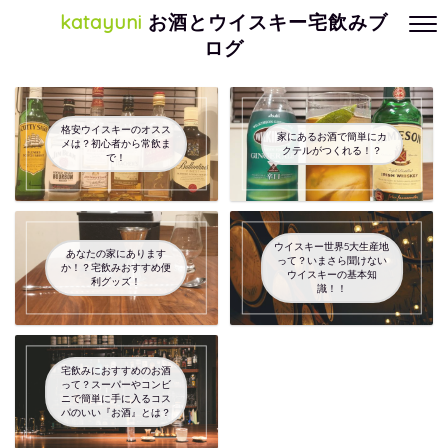
katayuni
お酒とウイスキー宅飲みブ
ログ
格安ウイスキーのオスス
家にあるお酒で簡単にカ
メは？初心者から常飲ま
クテルがつくれる！？
で！
ウイスキー世界5大生産地
あなたの家にあります
って？いまさら聞けない
か！？宅飲みおすすめ便
ウイスキーの基本知
利グッズ！
識！！
宅飲みにおすすめのお酒
って？スーパーやコンビ
ニで簡単に手に入るコス
パのいい『お酒』とは？