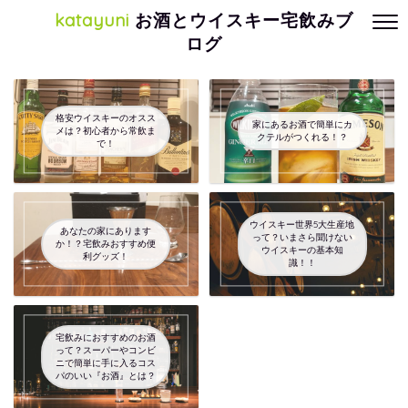
katayuni
お酒とウイスキー宅飲みブ
ログ
格安ウイスキーのオスス
家にあるお酒で簡単にカ
メは？初心者から常飲ま
クテルがつくれる！？
で！
ウイスキー世界5大生産地
あなたの家にあります
って？いまさら聞けない
か！？宅飲みおすすめ便
ウイスキーの基本知
利グッズ！
識！！
宅飲みにおすすめのお酒
って？スーパーやコンビ
ニで簡単に手に入るコス
パのいい『お酒』とは？