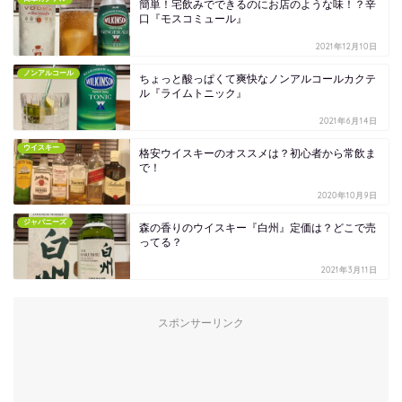
簡単！宅飲みでできるのにお店のような味！？辛
口『モスコミュール』
2021年12月10日
ノンアルコール
ちょっと酸っぱくて爽快なノンアルコールカクテ
ル『ライムトニック』
2021年6月14日
ウイスキー
格安ウイスキーのオススメは？初心者から常飲ま
で！
2020年10月9日
ジャパニーズ
森の香りのウイスキー『白州』定価は？どこで売
ってる？
2021年3月11日
スポンサーリンク