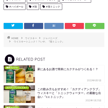
＃ハイボール
＃陸
＃陸トニック
HOME
ウイスキー
ジャパニーズ
ウイスキートニック！？いや、『陸トニック』
RELATED POST
簡単カクテル
家にあるお酒で簡単にカクテルがつくれる！？
2022年8月1日
カナディアンウイスキー
この飲み方もおすすめ！「カナディアンクラブ」
ウィスキーと「トニックウォーター」の素敵な出
会い『c.c.トニック』
2022年1月25日
簡単カクテル